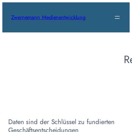
Skip
to
Zwernemann Medienentwicklung
content
R
Daten sind der Schlüssel zu fundierten
Geschäftsentscheidungen