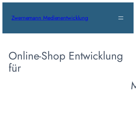
Skip
to
Zwernemann Medienentwicklung
content
Online-Shop Entwicklung
für
M