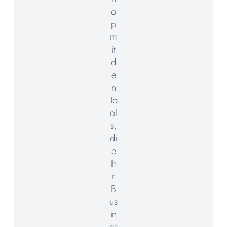
o
p
m
it
d
e
n
To
ol
s,
di
e
Ih
r
B
us
in
es